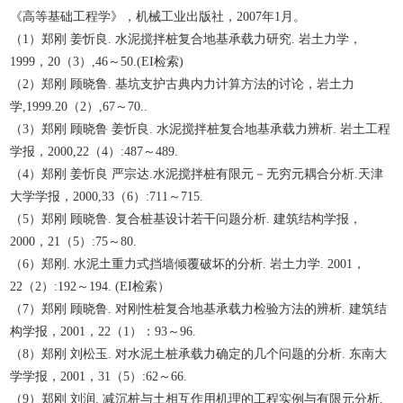
《高等基础工程学》，机械工业出版社，2007年1月。
（1）郑刚 姜忻良. 水泥搅拌桩复合地基承载力研究. 岩土力学，
1999，20（3）,46～50.(EI检索)
（2）郑刚 顾晓鲁. 基坑支护古典内力计算方法的讨论，岩土力
学,1999.20（2）,67～70..
（3）郑刚 顾晓鲁 姜忻良. 水泥搅拌桩复合地基承载力辨析. 岩土工程
学报，2000,22（4）:487～489.
（4）郑刚 姜忻良 严宗达.水泥搅拌桩有限元－无穷元耦合分析.天津
大学学报，2000,33（6）:711～715.
（5）郑刚 顾晓鲁. 复合桩基设计若干问题分析. 建筑结构学报，
2000，21（5）:75～80.
（6）郑刚. 水泥土重力式挡墙倾覆破坏的分析. 岩土力学. 2001，
22（2）:192～194. (EI检索）
（7）郑刚 顾晓鲁. 对刚性桩复合地基承载力检验方法的辨析. 建筑结
构学报，2001，22（1）：93～96.
（8）郑刚 刘松玉. 对水泥土桩承载力确定的几个问题的分析. 东南大
学学报，2001，31（5）:62～66.
（9）郑刚 刘润. 减沉桩与土相互作用机理的工程实例与有限元分析.