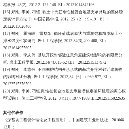
程学报. 45(2), 2012.2. 127-146. EI：20121014842196
[16] 郑刚, 李帅, 刁钰. 软土中无筋刚性桩复合地基支承路堤的整体稳
定实计算方法[J]. 中国公路学报, 2012, 25（2）: 9 -19．EI ：
20122015026488
[17] 郑刚、霍海峰、雷华阳. 循环荷载后原状与重塑饱和粉质粘土不
排水强度性状研究. 岩土工程学报, 2012.34(3),400-408, EI：
20121614955605
[18] 郑刚、李志伟. 基坑开挖对邻近任意角度建筑物影响的有限元分
析. 岩土工程学报, 2012.34(4),615-624,EI：20122515137972
[19] 郑刚、李志伟. 不同围护结构变形形式的基坑开挖对邻近建筑物
的影响对比分析. 岩土工程学报, 2012,34（6）：969-977, EI ：
20123515376502
[20] 郑刚, 李帅, 刁钰.刚性桩复合地基支承路堤稳定破坏机理的离心模
型试验[J]. 岩土工程学报, 2012, 34(11): 1977-1989.,EI:20125115822635
其他代表作
《深基坑工程设计理论及工程应用》，中国建筑工业出版社，2010年
12月；