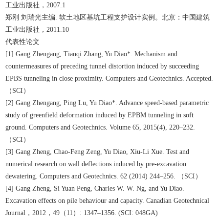
工业出版社，2007.1
郑刚 刘瑞光主编. 软土地区基坑工程支护设计实例。北京：中国建筑
工业出版社，2011.10
代表性论文
[1] Gang Zhengang, Tianqi Zhang, Yu Diao*. Mechanism and
countermeasures of preceding tunnel distortion induced by succeeding
EPBS tunneling in close proximity. Computers and Geotechnics. Accepted.
（SCI）
[2] Gang Zhengang, Ping Lu, Yu Diao*. Advance speed-based parametric
study of greenfield deformation induced by EPBM tunneling in soft
ground. Computers and Geotechnics. Volume 65, 2015(4), 220–232.
（SCI）
[3] Gang Zheng, Chao-Feng Zeng, Yu Diao, Xiu-Li Xue. Test and
numerical research on wall deflections induced by pre-excavation
dewatering. Computers and Geotechnics. 62 (2014) 244–256. （SCI）
[4] Gang Zheng, Si Yuan Peng, Charles W. W. Ng, and Yu Diao.
Excavation effects on pile behaviour and capacity. Canadian Geotechnical
Journal，2012，49（11）: 1347–1356. (SCI: 048GA)