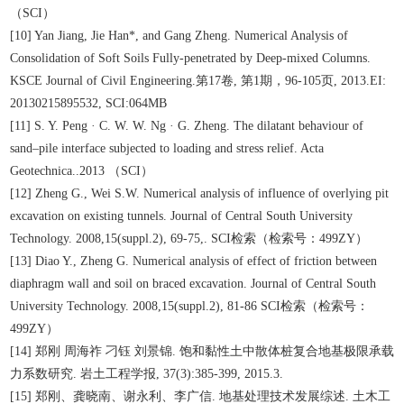
（SCI）
[10] Yan Jiang, Jie Han*, and Gang Zheng. Numerical Analysis of
Consolidation of Soft Soils Fully-penetrated by Deep-mixed Columns.
KSCE Journal of Civil Engineering.第17卷, 第1期，96-105页, 2013.EI:
20130215895532, SCI:064MB
[11] S. Y. Peng · C. W. W. Ng · G. Zheng. The dilatant behaviour of
sand–pile interface subjected to loading and stress relief. Acta
Geotechnica..2013 （SCI）
[12] Zheng G., Wei S.W. Numerical analysis of influence of overlying pit
excavation on existing tunnels. Journal of Central South University
Technology. 2008,15(suppl.2), 69-75,. SCI检索（检索号：499ZY）
[13] Diao Y., Zheng G. Numerical analysis of effect of friction between
diaphragm wall and soil on braced excavation. Journal of Central South
University Technology. 2008,15(suppl.2), 81-86 SCI检索（检索号：
499ZY）
[14] 郑刚 周海祚 刁钰 刘景锦. 饱和黏性土中散体桩复合地基极限承载
力系数研究. 岩土工程学报, 37(3):385-399, 2015.3.
[15] 郑刚、龚晓南、谢永利、李广信. 地基处理技术发展综述. 土木工