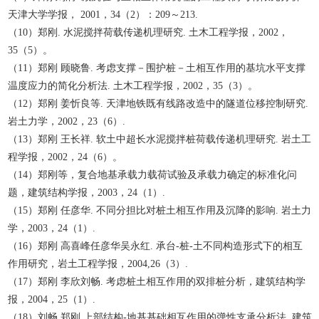
天津大学学报， 2001，34（2）：209～213.
（10）郑刚. 水泥搅拌荷载传递机理研究. 土木工程学报，2002，
35（5）。
（11）郑刚 顾晓鲁. 考虑支撑－围护桩－土相互作用的基坑水平支撑
温度应力的简化分析法. 土木工程学报，2002，35（3）。
（12）郑刚 姜忻良等. 天津地铁既有线路改造中的隧道位移控制研究.
岩土力学，2002，23（6）.
（13）郑刚 王长祥. 软土中超长水泥搅拌桩荷载传递机理研究. 岩土工
程学报，2002，24（6）。
（14）郑刚等，复合地基承载力载荷试验及承载力确定的标准化问
题，建筑结构学报，2003，24（1）.
（15）郑刚 任彦华. 不同分担比对桩土相互作用及沉降的影响. 岩土力
学，2003，24（1）.
（16）郑刚 高喜峰任彦华吴永红. 承台-桩-土不同构造形式下的相互
作用研究，岩土工程学报，2004,26（3）.
（17）郑刚 李欣刘畅. 考虑桩土相互作用的双排桩分析，建筑结构学
报，2004，25（1）.
（18）刘畅 郑刚.上部结构-地基基础相互作用的弹性支承分析法. 建筑