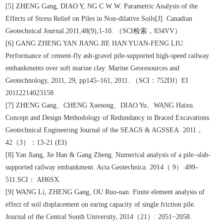
[5] ZHENG Gang, DIAO Y, NG C W W. Parametric Analysis of the
Effects of Stress Relief on Piles in Non-dilative Soils[J]. Canadian
Geotechnical Journal.2011,48(9),1-10. （SCI检索，834VV）
[6] GANG ZHENG YAN JIANG JIE HAN YUAN-FENG LIU.
Performance of cement-fly ash-gravel pile-supported high-speed railway
embankments over soft marine clay. Marine Georesources and
Geotechnology, 2011, 29, pp145–161, 2011. （SCI：752DJ）EI
20112214023158
[7] ZHENG Gang、CHENG Xuesong、DIAO Yu、WANG Haixu.
Concept and Design Methodology of Redundancy in Braced Excavations.
Geotechnical Engineering Journal of the SEAGS & AGSSEA. 2011，
42（3）：13-21 (EI)
[8] Yan Jiang, Jie Han & Gang Zheng. Numerical analysis of a pile–slab-
supported railway embankment. Acta Geotechnica. 2014（ 9）:499–
511.SCI： AH6SX.
[9] WANG Li, ZHENG Gang, OU Ruo-nan. Finite element analysis of
effect of soil displacement on earing capacity of single friction pile.
Journal of the Central South University, 2014（21）: 2051−2058.